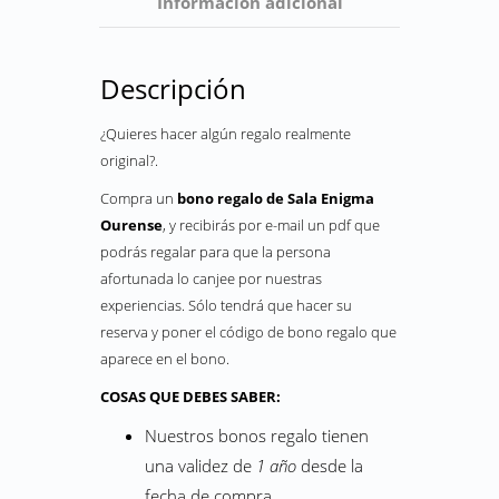
Información adicional
Descripción
¿Quieres hacer algún regalo realmente
original?.
Compra un
bono regalo de Sala Enigma
Ourense
, y recibirás por e-mail un pdf que
podrás regalar para que la persona
afortunada lo canjee por nuestras
experiencias. Sólo tendrá que hacer su
reserva y poner el código de bono regalo que
aparece en el bono.
COSAS QUE DEBES SABER:
Nuestros bonos regalo tienen
una validez de
1 año
desde la
fecha de compra.